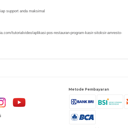
ap support anda maksimal
a.com/tutorialvideo/aplikasi-pos-restauran-program-kasir-sitoksir-amresto-
Metode Pembayaran
i