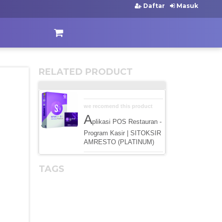
Daftar
Masuk
RELATED PRODUCT
we recomend this product
A
plikasi POS Restauran -
Program Kasir | SITOKSIR
AMRESTO (PLATINUM)
TAGS