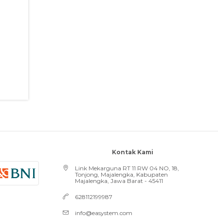
Kontak Kami
Link Mekarguna RT 11 RW 04 NO, 18,
Tonjong, Majalengka, Kabupaten
Majalengka, Jawa Barat - 45411
628112199987
info@easystem.com