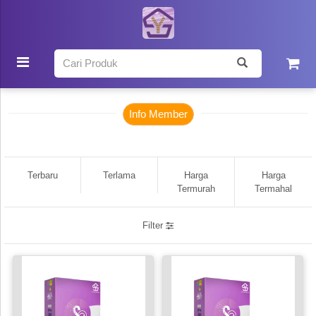
Beranda
Catalog Produk
Info Member
Terbaru
Terlama
Harga
Harga
Termurah
Termahal
Filter